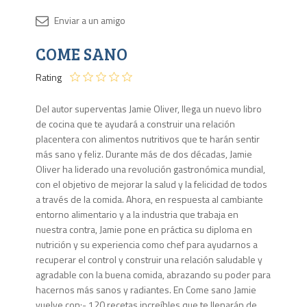
Disponib
COME SANO
1 en
stock
Rating
Del autor superventas Jamie Oliver, llega un nuevo libro
de cocina que te ayudará a construir una relación
placentera con alimentos nutritivos que te harán sentir
más sano y feliz. Durante más de dos décadas, Jamie
Oliver ha liderado una revolución gastronómica mundial,
con el objetivo de mejorar la salud y la felicidad de todos
a través de la comida. Ahora, en respuesta al cambiante
entorno alimentario y a la industria que trabaja en
nuestra contra, Jamie pone en práctica su diploma en
nutrición y su experiencia como chef para ayudarnos a
recuperar el control y construir una relación saludable y
agradable con la buena comida, abrazando su poder para
hacernos más sanos y radiantes. En Come sano Jamie
vuelve con:- 120 recetas increíbles que te llenarán de