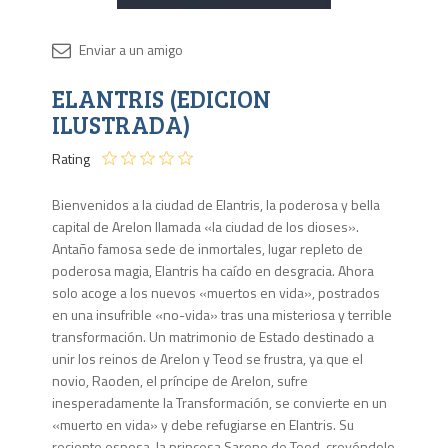
Disponib
ELANTRIS (EDICION
4 en
stock
ILUSTRADA)
Rating
Bienvenidos a la ciudad de Elantris, la poderosa y bella
capital de Arelon llamada «la ciudad de los dioses».
Antaño famosa sede de inmortales, lugar repleto de
poderosa magia, Elantris ha caído en desgracia. Ahora
solo acoge a los nuevos «muertos en vida», postrados
en una insufrible «no-vida» tras una misteriosa y terrible
transformación. Un matrimonio de Estado destinado a
unir los reinos de Arelon y Teod se frustra, ya que el
novio, Raoden, el príncipe de Arelon, sufre
inesperadamente la Transformación, se convierte en un
«muerto en vida» y debe refugiarse en Elantris. Su
reciente esposa, la princesa Sarene de Teod, creyéndolo