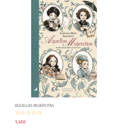
Agotado
1,4
800
AQUELLAS MUJERCITAS
EL 
1,450
1,6