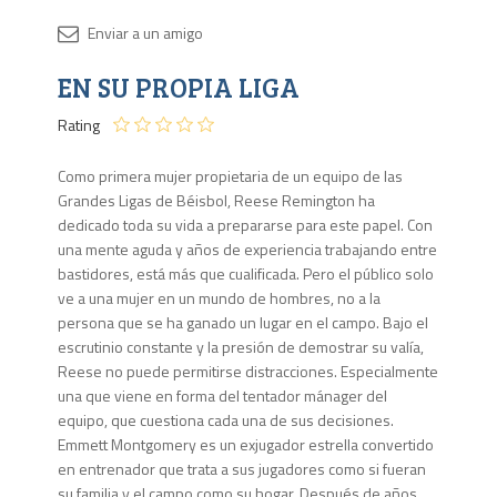
Disponib
EN SU PROPIA LIGA
6 en
stock
Rating
Como primera mujer propietaria de un equipo de las
Grandes Ligas de Béisbol, Reese Remington ha
dedicado toda su vida a prepararse para este papel. Con
una mente aguda y años de experiencia trabajando entre
bastidores, está más que cualificada. Pero el público solo
ve a una mujer en un mundo de hombres, no a la
persona que se ha ganado un lugar en el campo. Bajo el
escrutinio constante y la presión de demostrar su valía,
Reese no puede permitirse distracciones. Especialmente
una que viene en forma del tentador mánager del
equipo, que cuestiona cada una de sus decisiones.
Emmett Montgomery es un exjugador estrella convertido
en entrenador que trata a sus jugadores como si fueran
su familia y el campo como su hogar. Después de años