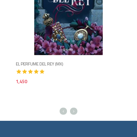
1,500
1,4
EL PERFUME DEL REY (MX)
NU
1,450
1,6