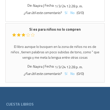
De:
Fecha:
Nayira
|
1/3/24 12:28 p. m.
¿Fue útil este comentario?
Sí
No
(
0
/
0
)
Si es para niños no lo compren
El libro aunque lo busquen en la zona de niños no es de
niños , tienen palabras un poco subidas de tono, como " que
venga y me meta la lengua entre otras cosas
De:
Fecha:
Nayira
|
1/3/24 12:28 p. m.
¿Fue útil este comentario?
Sí
No
(
0
/
0
)
CUESTA LIBROS