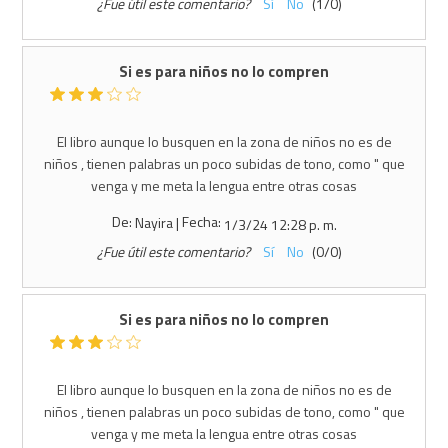
¿Fue útil este comentario?
Sí
No
(
1
/
0
)
Si es para niños no lo compren
El libro aunque lo busquen en la zona de niños no es de
niños , tienen palabras un poco subidas de tono, como " que
venga y me meta la lengua entre otras cosas
De:
Fecha:
Nayira
|
1/3/24 12:28 p. m.
¿Fue útil este comentario?
Sí
No
(
0
/
0
)
Si es para niños no lo compren
El libro aunque lo busquen en la zona de niños no es de
niños , tienen palabras un poco subidas de tono, como " que
venga y me meta la lengua entre otras cosas