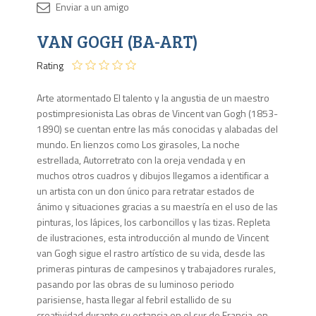
Disponib
VAN GOGH (BA-ART)
5 en
stock
Rating
Arte atormentado El talento y la angustia de un maestro
postimpresionista Las obras de Vincent van Gogh (1853-
1890) se cuentan entre las más conocidas y alabadas del
mundo. En lienzos como Los girasoles, La noche
estrellada, Autorretrato con la oreja vendada y en
muchos otros cuadros y dibujos llegamos a identificar a
un artista con un don único para retratar estados de
ánimo y situaciones gracias a su maestría en el uso de las
pinturas, los lápices, los carboncillos y las tizas. Repleta
de ilustraciones, esta introducción al mundo de Vincent
van Gogh sigue el rastro artístico de su vida, desde las
primeras pinturas de campesinos y trabajadores rurales,
pasando por las obras de su luminoso periodo
parisiense, hasta llegar al febril estallido de su
creatividad durante su estancia en el sur de Francia, en