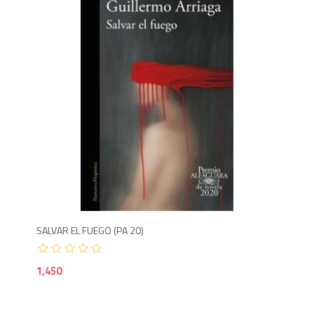
Agotado
1,4
SALVAR EL FUEGO (PA 20)
1,450