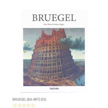
1,2
BRUEGEL (BA-ART) (ES)