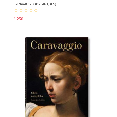
CARAVAGGIO (BA-ART) (ES)
1,250
1,9