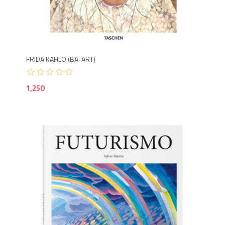
1,2
FRIDA KAHLO (BA-ART)
1,250