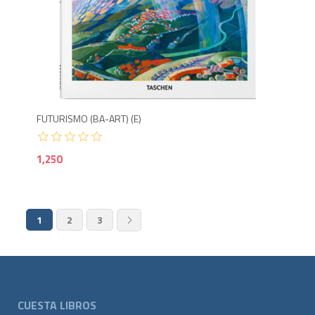
1,2
FUTURISMO (BA-ART) (E)
1,250
1
2
3
CUESTA LIBROS