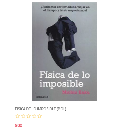
Agotado
850
8
FISICA DE LO IMPOSIBLE (BOL)
EL 
800
85