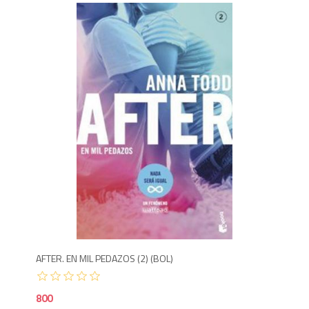
850
8
AFTER. EN MIL PEDAZOS (2) (BOL)
AFT
800
65