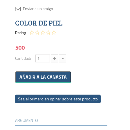
Disponib
COLOR DE PIEL
3 en
stock
Rating
500
+
-
Cantidad:
Sea el primero en opinar sobre este producto
ARGUMENTO