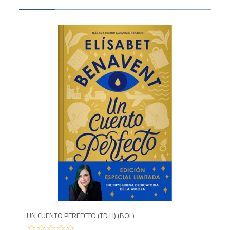
Agotado
1,800
9
UN CUENTO PERFECTO (TD LI) (BOL)
CIE