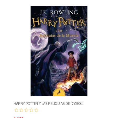
1,100
1,100
HARRY POTTER Y LAS RELIQUIAS DE (7)(BOL)
HARRY