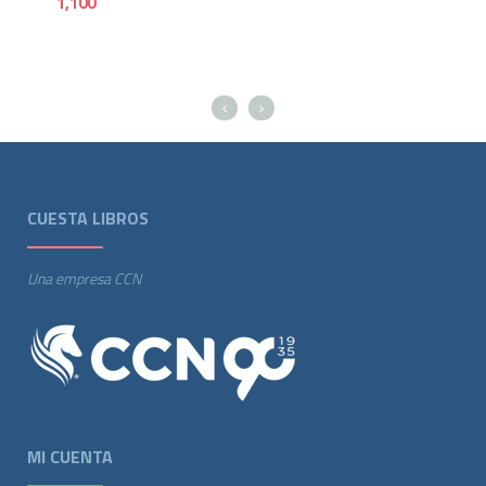
1,100
995
CUESTA LIBROS
Una empresa CCN
MI CUENTA