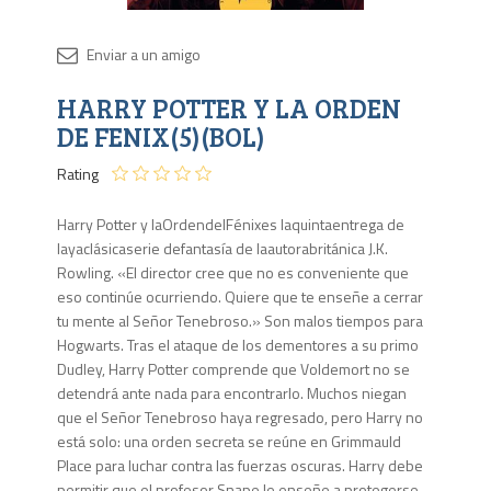
Disponib
HARRY POTTER Y LA ORDEN
15
en
DE FENIX(5)(BOL)
stock
Rating
Harry Potter y laOrdendelFénixes laquintaentrega de
layaclásicaserie defantasía de laautorabritánica J.K.
Rowling. «El director cree que no es conveniente que
eso continúe ocurriendo. Quiere que te enseñe a cerrar
tu mente al Señor Tenebroso.» Son malos tiempos para
Hogwarts. Tras el ataque de los dementores a su primo
Dudley, Harry Potter comprende que Voldemort no se
detendrá ante nada para encontrarlo. Muchos niegan
que el Señor Tenebroso haya regresado, pero Harry no
está solo: una orden secreta se reúne en Grimmauld
Place para luchar contra las fuerzas oscuras. Harry debe
permitir que el profesor Snape le enseñe a protegerse