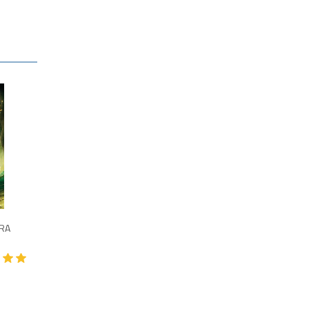
995
ARA