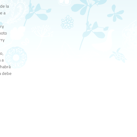
de la
me a
rry
moto
rry
o,
 a
 habrá
va debe