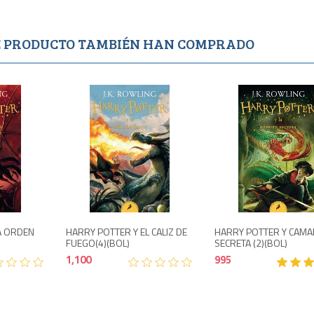
TE PRODUCTO TAMBIÉN HAN COMPRADO
1,150
1,100
A ORDEN
HARRY POTTER Y EL CALIZ DE
HARRY POTTER Y CAM
FUEGO(4)(BOL)
SECRETA (2)(BOL)
1,100
995