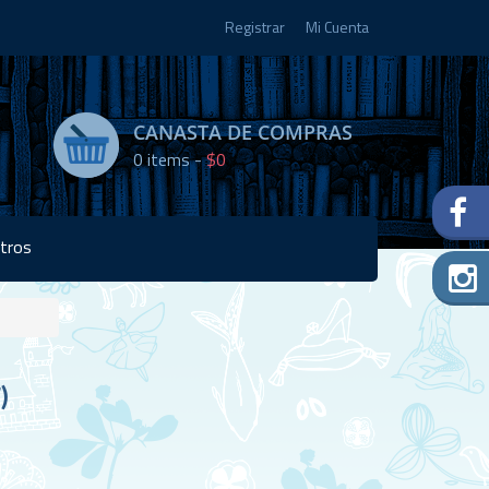
Registrar
Mi Cuenta
CANASTA DE COMPRAS
0
items -
$0
tros
Disponibilidad:
)
8 en
stock