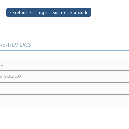
Sea el primero en opinar sobre este producto
CAS/REVIEWS
K.
A BOLSILLO