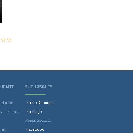
1,400
LIENTE
SUCURSALES
Santo Domingo
celación
Santiago
evoluciones
Redes Sociales
Facebook
zada