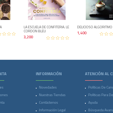
2,250
3,200
NA
LA ESCUELA DE CONFITERIA. LE
DELICIOSO ALGORITMO
CORDON BLEU
1,400
3,200
NTA
INFORMACIÓN
ATENCIÓN AL C
es
Novedades
Políticas De Can
iones
Nuestras Tiendas
Políticas Para D
nta
Contáctenos
Ayuda
Información Legal
Búsqueda Avan