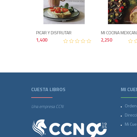
Agotado
1,400
PICAR Y DISFRUTAR
MI COCINA MEXICA
1,400
2,250
CUESTA LIBROS
MI CUE
Orden
Una empresa CCN
Direcc
Mi Cue