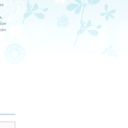
nes
s,
 con
ción