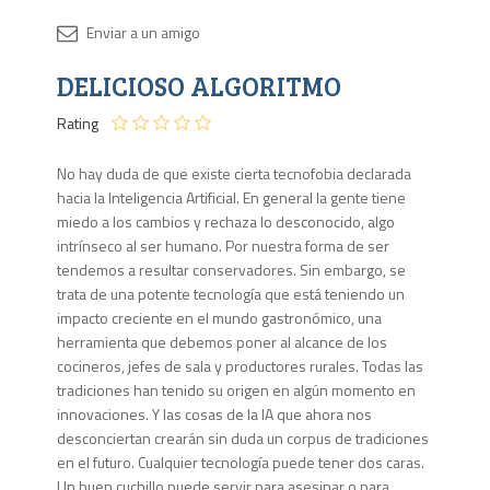
Disponib
DELICIOSO ALGORITMO
1 en
stock
Rating
No hay duda de que existe cierta tecnofobia declarada
hacia la Inteligencia Artificial. En general la gente tiene
miedo a los cambios y rechaza lo desconocido, algo
intrínseco al ser humano. Por nuestra forma de ser
tendemos a resultar conservadores. Sin embargo, se
trata de una potente tecnología que está teniendo un
impacto creciente en el mundo gastronómico, una
herramienta que debemos poner al alcance de los
cocineros, jefes de sala y productores rurales. Todas las
tradiciones han tenido su origen en algún momento en
innovaciones. Y las cosas de la IA que ahora nos
desconciertan crearán sin duda un corpus de tradiciones
en el futuro. Cualquier tecnología puede tener dos caras.
Un buen cuchillo puede servir para asesinar o para