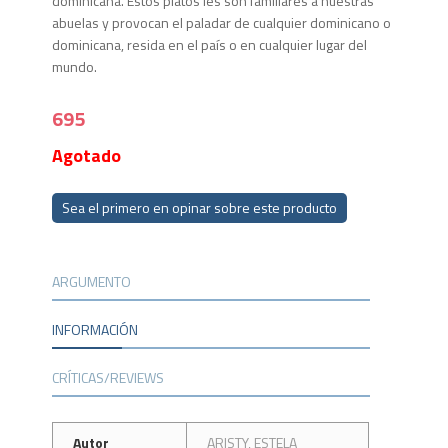
dominicana. Estos platos les son familiares a nuestras
abuelas y provocan el paladar de cualquier dominicano o
dominicana, resida en el país o en cualquier lugar del
mundo.
695
Agotado
Sea el primero en opinar sobre este producto
ARGUMENTO
INFORMACIÓN
CRÍTICAS/REVIEWS
Autor
ARISTY, ESTELA