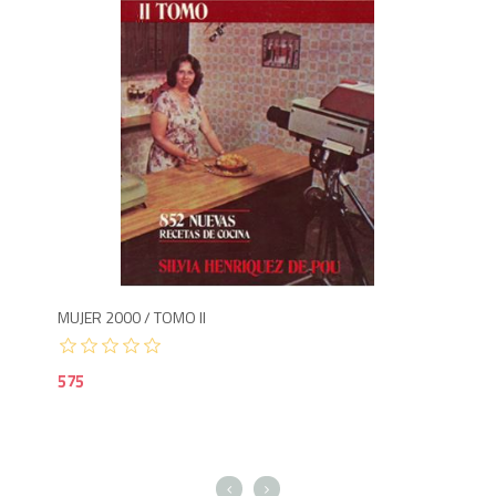
575
5
MUJER 2000 / TOMO II
77 
575
1,7