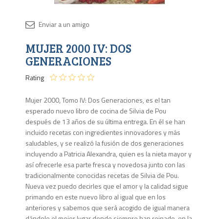
Disponib
MUJER 2000 IV: DOS
4 en
stock
GENERACIONES
Rating
Mujer 2000, Tomo IV: Dos Generaciones, es el tan
esperado nuevo libro de cocina de Silvia de Pou
después de 13 años de su última entrega. En él se han
incluido recetas con ingredientes innovadores y más
saludables, y se realizó la fusión de dos generaciones
incluyendo a Patricia Alexandra, quien es la nieta mayor y
así ofrecerle esa parte fresca y novedosa junto con las
tradicionalmente conocidas recetas de Silvia de Pou.
Nueva vez puedo decirles que el amor y la calidad sigue
primando en este nuevo libro al igual que en los
anteriores y sabemos que será acogido de igual manera
dándole el mejor lugar donde siempre han reinado, en la