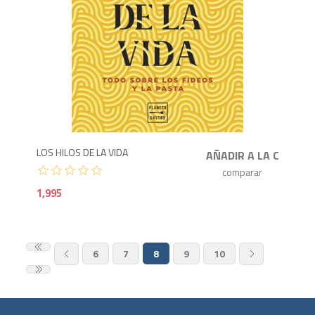
1,9
LOS HILOS DE LA VIDA
1,995
6
7
8
9
10