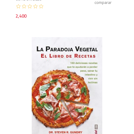
2,400
1,7