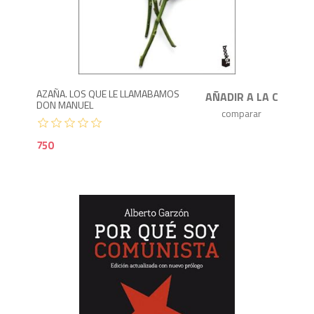
7
AZAÑA. LOS QUE LE LLAMABAMOS
DON MANUEL
750