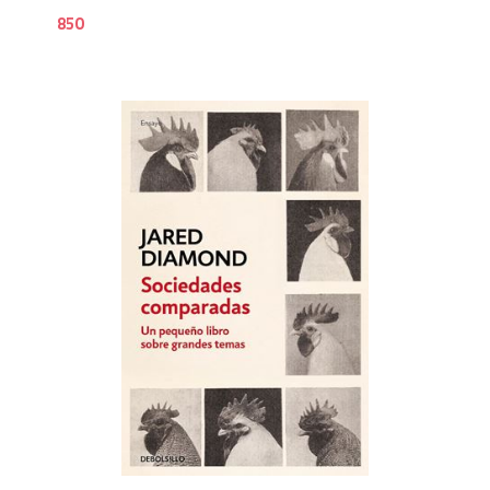
850
9