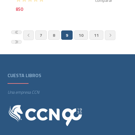
850
7
8
9
10
11
CUESTA LIBROS
Una empresa CCN