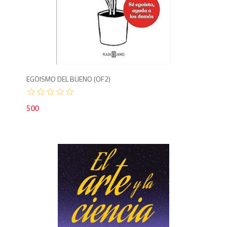
5
EGOISMO DEL BUENO (OF2)
500