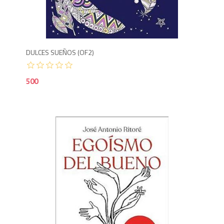
5
DULCES SUEÑOS (OF2)
500