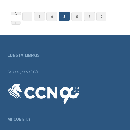
3
4
5
6
7
CUESTA LIBROS
Una empresa CCN
MI CUENTA