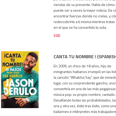
riendas de su presente. Habla de cómo e
puede ser a veces la mejor noticia. De 
encontrar fuerzas donde no creías, y 
redescubrirte a ti misma mientras trata
en el que se ha convertido tu vida.
500
CANTA TU NOMBRE ! (SPANISH
En 2009, un chico de 18 años, hijo de
inmigrantes haitianos irrumpió en las lis
la canción “Whatcha Say”, que de inmedi
lugar, con su sorprendente gancho, una 
convertiría en una de las más pegajosas d
música pop: su propio nombre, cantado 
500
Desafiando todas las probabilidades, Ja
una y otra vez, éxito tras éxito, como un
bailarines e intérpretes más trabajado