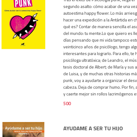
segundo asalto: cómo acabar de una vez
autoestima happy flower. Lo más arries
hacer una expedición a la Antártida en 
qué es? Contar de manera sencilla el a
del mundo: tu mente.Lo que quiero es lleg
500
días pensando que mi vida tampoco estuv
veinticinco años de psicólogo, tengo al
interesantes para lograrlo. Para ello, te 
psicóloga ultratóxica; de Leandro, el mús
tesis doctoral de Albert; de María y sus 
de Luisa, y de muchas otras historias m
punk, voy a ayudarte a organizar el desv
cabeza. Deja de comprar humo. Por fin, 
y caerte mejor sin rollos lacrimógenos e
500
AYUDAME A SER TU HIJO