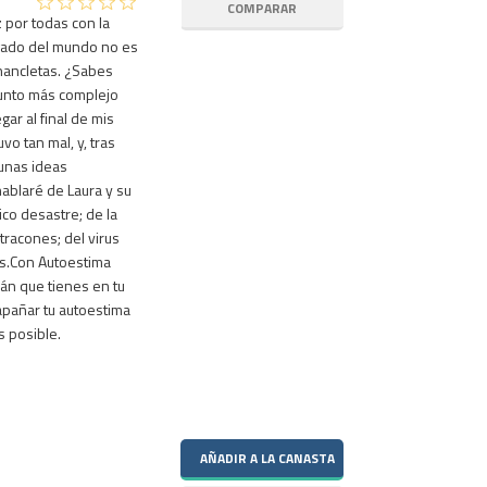
 por todas con la
gado del mundo no es
chancletas. ¿Sabes
sunto más complejo
ar al final de mis
o tan mal, y, tras
gunas ideas
hablaré de Laura y su
ico desastre; de la
atracones; del virus
ás.Con Autoestima
án que tienes en tu
apañar tu autoestima
s posible.