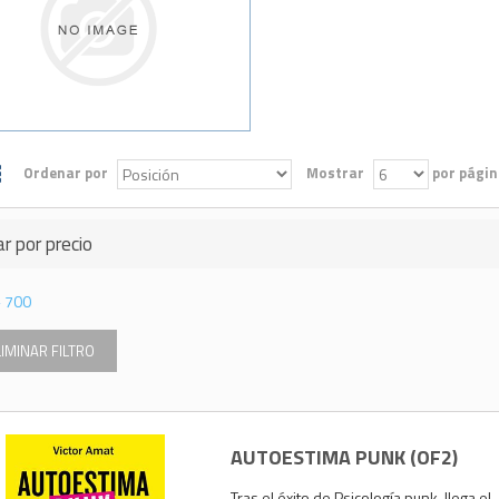
Ordenar por
Mostrar
por págin
ar por precio
-
700
LIMINAR FILTRO
AUTOESTIMA PUNK (OF2)
Tras el éxito de Psicología punk, llega el