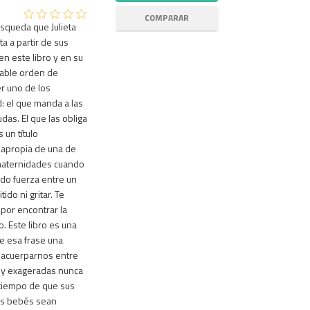
squeda que Julieta
a a partir de sus
n este libro y en su
iable orden de
er uno de los
 el que manda a las
das. El que las obliga
 un título
 apropia de una de
 maternidades cuando
do fuerza entre un
do ni gritar. Te
 por encontrar la
. Este libro es una
e esa frase una
a acuerparnos entre
s y exageradas nunca
 tiempo de que sus
us bebés sean