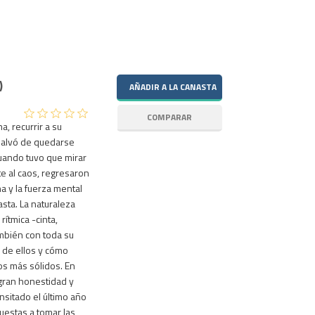
)
, recurrir a su
 salvó de quedarse
Cuando tuvo que mirar
e al caos, regresaron
a y la fuerza mental
sta. La naturaleza
rítmica -cinta,
ambién con toda su
 de ellos y cómo
os más sólidos. En
gran honestidad y
nsitado el último año
uestas a tomar las