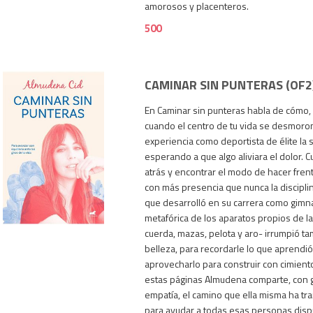
amorosos y placenteros.
500
CAMINAR SIN PUNTERAS (OF2
En Caminar sin punteras habla de cómo,
cuando el centro de tu vida se desmorona
experiencia como deportista de élite la
esperando a que algo aliviara el dolor. 
atrás y encontrar el modo de hacer frent
con más presencia que nunca la disciplin
500
que desarrolló en su carrera como gimna
metafórica de los aparatos propios de la 
cuerda, mazas, pelota y aro- irrumpió t
belleza, para recordarle lo que aprendió
aprovecharlo para construir con cimient
estas páginas Almudena comparte, con 
empatía, el camino que ella misma ha tra
para ayudar a todas esas personas disp