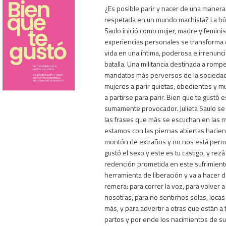
¿Es posible parir y nacer de una manera
respetada en un mundo machista? La bú
Saulo inició como mujer, madre y feminist
experiencias personales se transforma e
vida en una íntima, poderosa e irrenunc
batalla. Una militancia destinada a romp
500
mandatos más perversos de la sociedad:
mujeres a parir quietas, obedientes y mu
a partirse para parir. Bien que te gustó es
sumamente provocador. Julieta Saulo se
las frases que más se escuchan en las
estamos con las piernas abiertas hacien
montón de extraños y no nos está permiti
gustó el sexo y este es tu castigo, y rezá
redención prometida en este sufrimiento
herramienta de liberación y va a hacer d
remera: para correr la voz, para volver 
nosotras, para no sentirnos solas, loca
más, y para advertir a otras que están a
partos y por ende los nacimientos de s