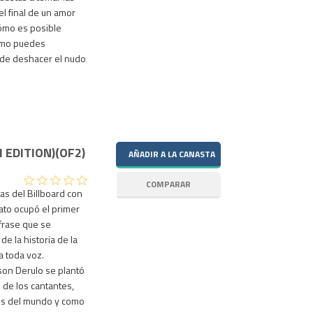
l final de un amor
cómo es posible
cómo puedes
s de deshacer el nudo
 EDITION)(OF2)
tas del Billboard con
ato ocupó el primer
frase que se
e la historia de la
a toda voz.
son Derulo se plantó
o de los cantantes,
res del mundo y como