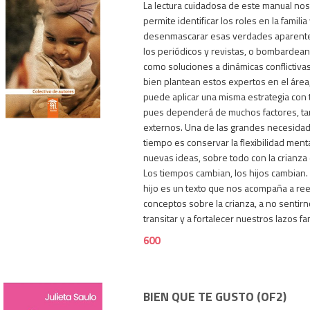
La lectura cuidadosa de este manual nos
permite identificar los roles en la familia
desenmascarar esas verdades aparente
los periódicos y revistas, o bombardean
como soluciones a dinámicas conflictiva
bien plantean estos expertos en el área
600
puede aplicar una misma estrategia con t
pues dependerá de muchos factores, ta
externos. Una de las grandes necesida
tiempo es conservar la flexibilidad menta
nuevas ideas, sobre todo con la crianza 
Los tiempos cambian, los hijos cambian.
hijo es un texto que nos acompaña a re
conceptos sobre la crianza, a no sentir
transitar y a fortalecer nuestros lazos fa
600
BIEN QUE TE GUSTO (OF2)