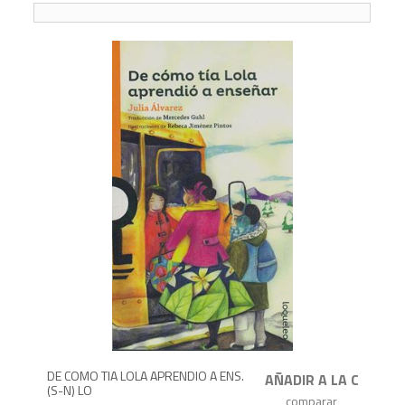
552
6
DE COMO TIA LOLA APRENDIO A ENS.
(S-N) LO