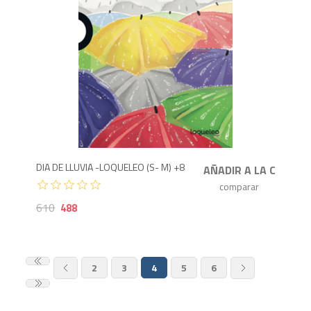
488
6
DIA DE LLUVIA -LOQUELEO (S- M) +8
610
488
2
3
4
5
6