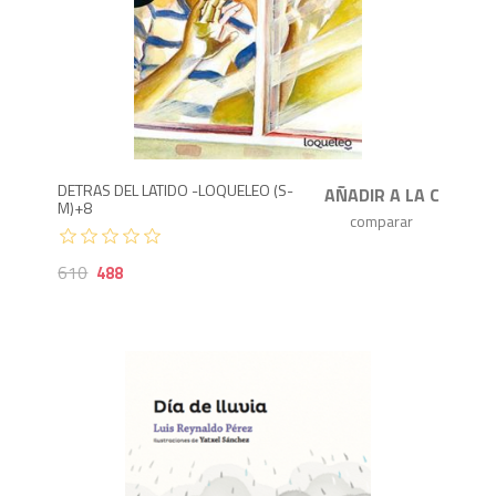
488
6
DETRAS DEL LATIDO -LOQUELEO (S-
M)+8
610
488