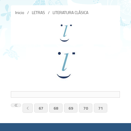
Inicio
/
LETRAS
/
LITERATURA CLÁSICA
67
68
69
70
71