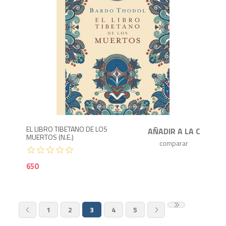
6
EL LIBRO TIBETANO DE LOS
MUERTOS (N.E.)
650
1
2
3
4
5