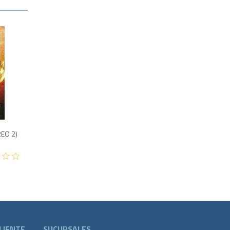
1,850
REO 2)
LIENTE
SUCURSALES