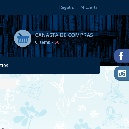
Registrar
Mi Cuenta
CANASTA DE COMPRAS
0
items -
$0
tros
Disponibilidad:
4 en
stock
Una