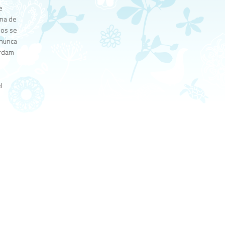
e
ena de
ños se
 nunca
erdam
l