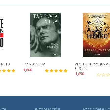
o
Agotado
1,500
1,800
 MINUTO
TAN POCA VIDA
ALAS DE HIERRO (EMPI
(TD) (ES)
1,800
1,850
NTA
INFORMACIÓN
ATENCIÓN AL C