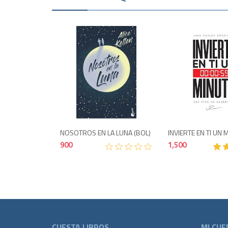
Agotad
900
NOSOTROS EN LA LUNA (BOL)
INVIERTE EN TI UN
900
1,500
CUESTA LIBROS
MI CUE