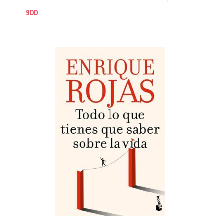
900
9