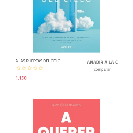
1,1
A LAS PUERTAS DEL CIELO
1,150