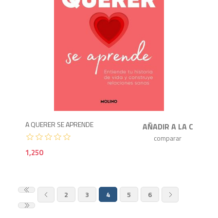
1,2
A QUERER SE APRENDE
1,250
2
3
4
5
6