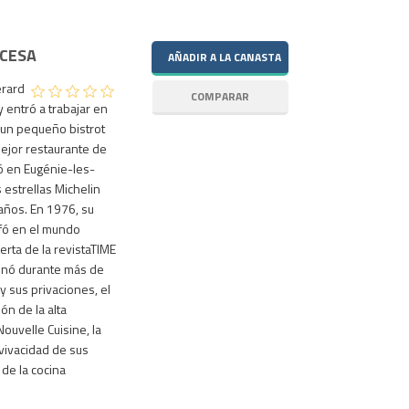
NCESA
érard
entró a trabajar en
 un pequeño bistrot
mejor restaurante de
ó en Eugénie-les-
 estrellas Michelin
años. En 1976, su
nfó en el mundo
erta de la revistaTIME
inó durante más de
y sus privaciones, el
ón de la alta
ouvelle Cuisine, la
 vivacidad de sus
de la cocina