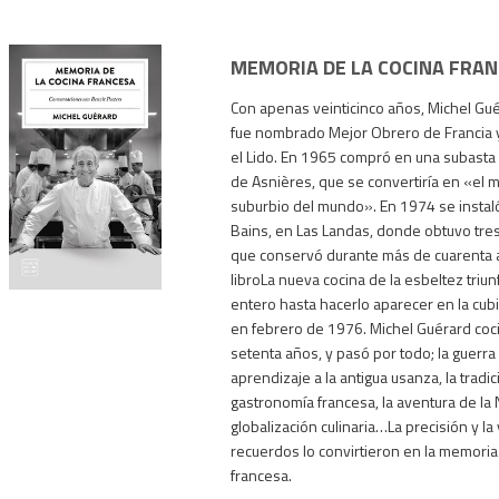
MEMORIA DE LA COCINA FRA
Con apenas veinticinco años, Michel Gu
fue nombrado Mejor Obrero de Francia y 
el Lido. En 1965 compró en una subasta
de Asnières, que se convertiría en «el 
suburbio del mundo». En 1974 se instal
Bains, en Las Landas, donde obtuvo tres
1,650
que conservó durante más de cuarenta 
libroLa nueva cocina de la esbeltez triu
entero hasta hacerlo aparecer en la cubi
en febrero de 1976. Michel Guérard coc
setenta años, y pasó por todo; la guerra 
aprendizaje a la antigua usanza, la tradici
gastronomía francesa, la aventura de la N
globalización culinaria…La precisión y la
recuerdos lo convirtieron en la memoria 
francesa.