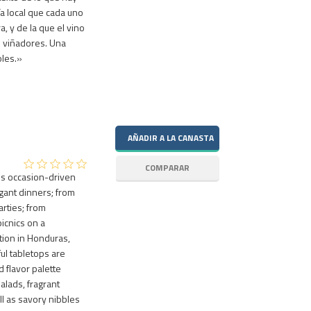
a local que cada uno
, y de la que el vino
s viñadores. Una
oles.»
es occasion-driven
gant dinners; from
arties; from
icnics on a
ion in Honduras,
ful tabletops are
d flavor palette
alads, fragrant
l as savory nibbles