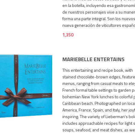
en la botella, incluyendo esa gastronomí
de nuestros personajes vive a su manera
forma una parte integral. Son los nuevo
nueva generación de viticultores españ
1,350
MARIEBELLE ENTERTAINS
This entertaining and recipe book, with
stained chocolate-brown edges, featur
menus, ranging from casual meals to ele
French formal table settings to garden p
bohemian New York lunches to colorful p
Caribbean beach. Photographed on locat
2,750
America, France, Spain, and Italy, her joy
inspiring. The variety of Lieberman’s bol
includes approachable recipes for light s
soups, seafood, and meat dishes, as wel