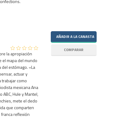
confections.
re la apropiación
ue el mapa del mundo
a del estómago. «La
ensar, actuar y
 trabajar como
iodista mexicana Ana
o ABC, Hule y Mantel,
nchies, mete el dedo
rida que comparten
franca reflexión