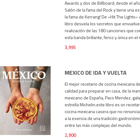
Awards y dos de Billboard; desde el añ
Salón de la fama del Rock y tiene una es
la fama de Kerrang! De «Hit The Lights» 
libro desvela los secretos que envuelven
realización de las 180 canciones que c
esta banda brillante, feroz y única en el
3,995
MEXICO DE IDA Y VUELTA
El mejor recetario de cocina mexicana d
calidad para preparar en casa, de la man
mexicano de España, Paco Mendez, gal
estrella Michelin.este libro es un recet
cocina mexicana casera que no renuncia n
a la esencia de una tradición gastronóm
2,900
entre las más complejas del mundo.
2,900