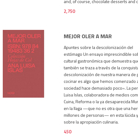
and, of course, chocolate desserts and 
2,750
MEJOR OLER A MAR
Apuntes sobre la descolonización del
estómago Un ensayo imprescindible sob
cultural gastronómica que demuestra q
también se traza a través de la conquist
descolonización de nuestra manera de p
cocinar es algo que hemos comenzado a
450
sociedad hace demasiado poco». La per
Luisa Islas, colaboradora de medios com
Cuina, Reforma o la ya desaparecida Mu
en la llaga —que no es otra que una he
millones de personas— en esta lúcida y 
sobre la apropiación culinaria.
450