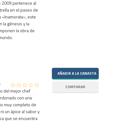
o 2009 pertenece al
trella en el paseo de
a «Inamorata», este
 la génesis y la
omponen la obra de
 mundo.
e
o del mejor chef
ardonado con una
ario muy completo de
i un ápice al sabor y
ica que se encuentra