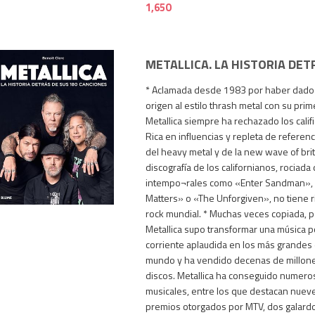
1,650
METALLICA. LA HISTORIA DET
* Aclamada desde 1983 por haber dado
origen al estilo thrash metal con su primer
Metallica siempre ha rechazado los califi
Rica en influencias y repleta de referen
del heavy metal y de la new wave of brit
discografía de los californianos, rociada 
3,995
intempo¬rales como «Enter Sandman», 
Matters» o «The Unforgiven», no tiene ri
rock mundial. * Muchas veces copiada, p
Metallica supo transformar una música 
corriente aplaudida en los más grandes
mundo y ha vendido decenas de millone
discos. Metallica ha conseguido numer
musicales, entre los que destacan nue
premios otorgados por MTV, dos galard