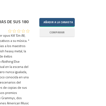
RAS DE SUS 180
 opus Kill ’Em All,
cativos a su música. *
cias a los maestros
ish heavy metal, la
de éxitos
«Nothing Else
val en la escena del
ero nunca igualada,
poco conocida en una
 escenarios del
s de copias de sus
osos premios
ve Grammys, dos
ones American Music