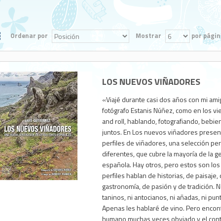
Ordenar por
Mostrar
por págin
LOS NUEVOS VIÑADORES
«Viajé durante casi dos años con mi ami
fotógrafo Estanis Núñez, como en los vi
and roll, hablando, fotografiando, bebi
juntos. En Los nuevos viñadores prese
perfiles de viñadores, una selección pe
diferentes, que cubre la mayoría de la ge
1,350
española. Hay otros, pero estos son los
perfiles hablan de historias, de paisaje,
gastronomía, de pasión y de tradición. 
taninos, ni antocianos, ni añadas, ni punt
Apenas les hablaré de vino. Pero encon
humano muchas veces obviado y el cont