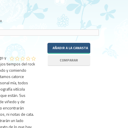
a
go y
ejos tiempos del rock
endo y comiendo
ntamos catorce
rsonal mía, todos
ografía vitícola
 que están. Sus
 de viñedo y de
No encontrarán
os, ni notas de cata.
trarán un lado
exto de lo que hay