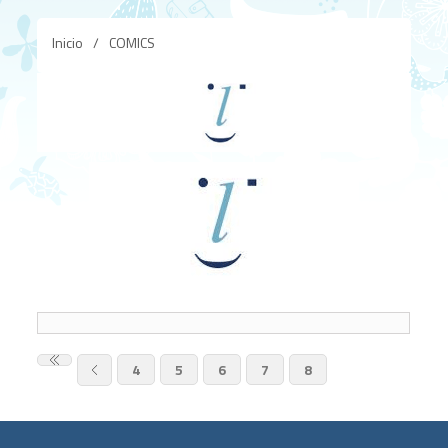
Inicio
/
COMICS
4
5
6
7
8