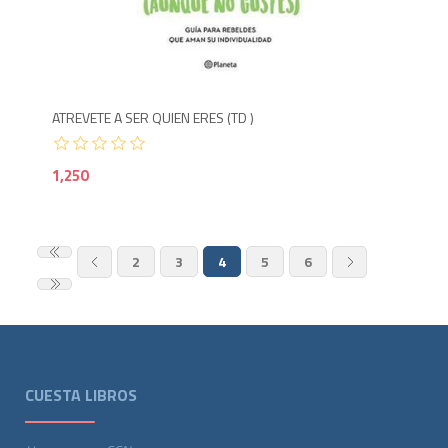
1,2
ATREVETE A SER QUIEN ERES (TD )
1,250
2
3
4
5
6
CUESTA LIBROS