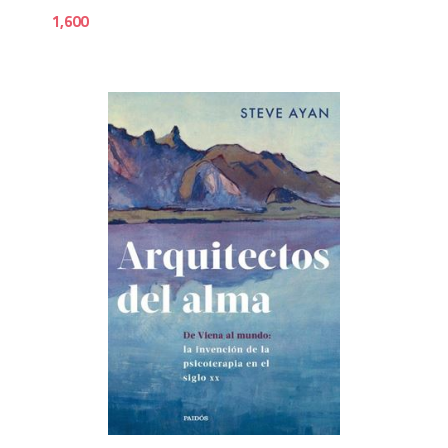
1,600
1,9