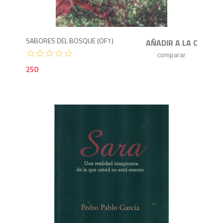
2
SABORES DEL BOSQUE (OF1)
250