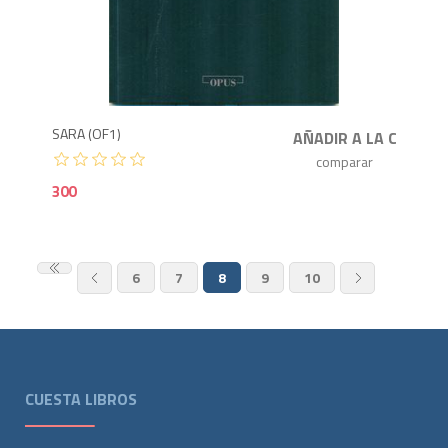
3
SARA (OF1)
300
6
7
8
9
10
CUESTA LIBROS