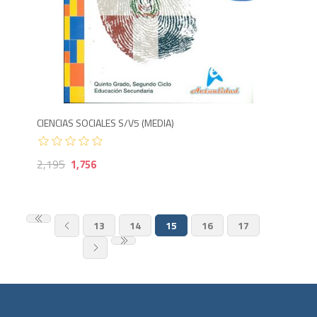
1,756
2,
CIENCIAS SOCIALES S/V5 (MEDIA)
2,195
1,756
13
14
15
16
17