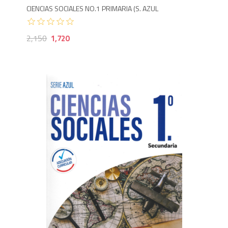
CIENCIAS SOCIALES NO.1 PRIMARIA (S. AZUL
2,150
1,720
1,800
2,