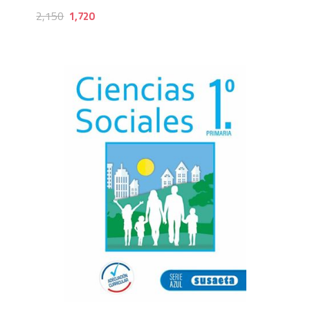
2,150
1,720
1,720
2,