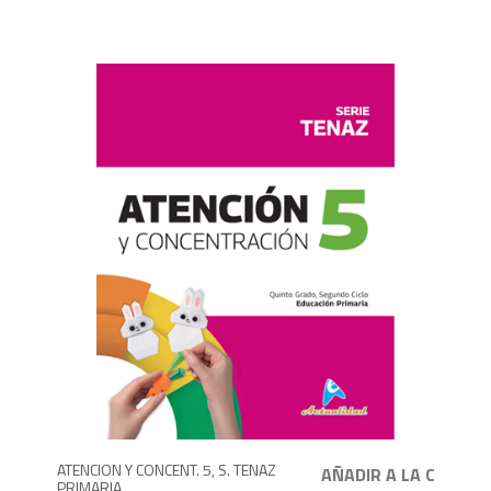
1,
900
ATENCION Y CONCENT. 5, S. TENAZ
PRIMARIA