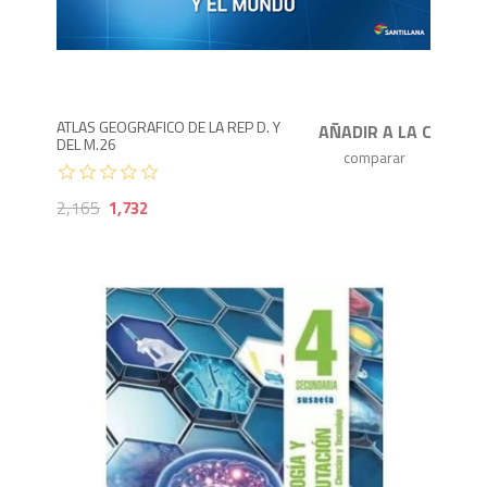
1,732
2,
ATLAS GEOGRAFICO DE LA REP D. Y
DEL M.26
2,165
1,732