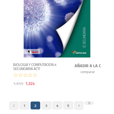
1,324
1,
BIOLOGIA Y COMPUTACION 4
SECUNDARIA ACTI
1,655
1,324
1
2
3
4
5