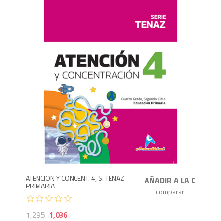
1,036
1,
ATENCION Y CONCENT. 4, S. TENAZ
PRIMARIA
1,295
1,036