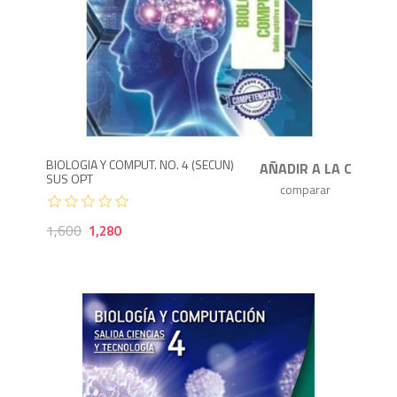
1,280
1,
BIOLOGIA Y COMPUT. NO. 4 (SECUN)
SUS OPT
1,600
1,280