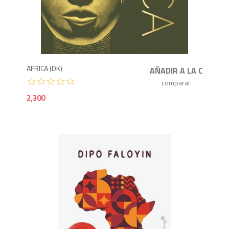
2,3
AFRICA (DK)
2,300