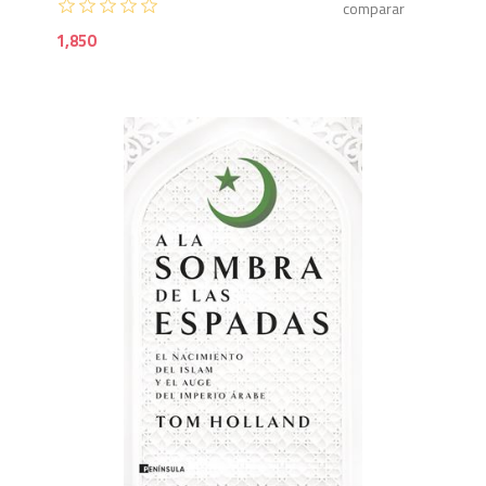
1,850
1,6