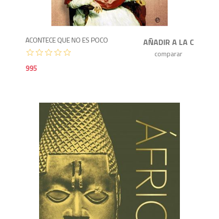
9
ACONTECE QUE NO ES POCO
995