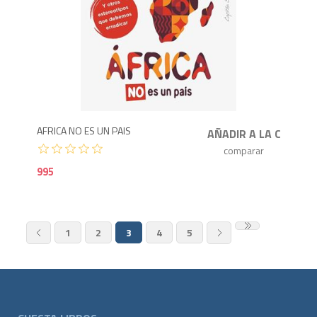
9
AFRICA NO ES UN PAIS
995
1
2
3
4
5