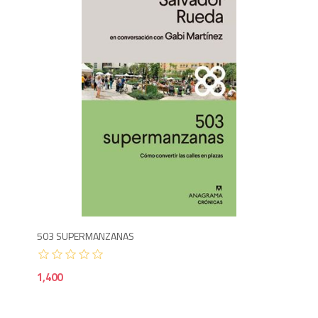
1,4
503 SUPERMANZANAS
1,400