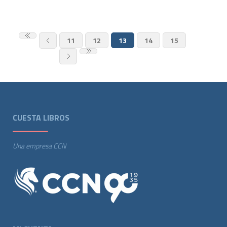
11
12
13
14
15
CUESTA LIBROS
Una empresa CCN