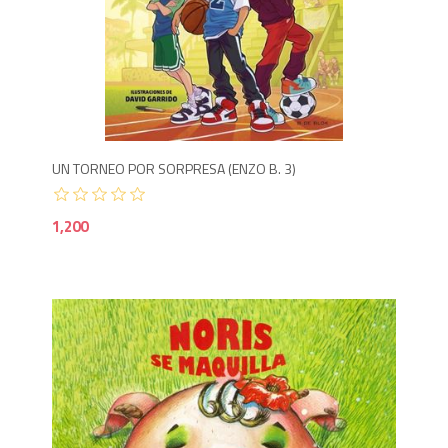
1,2
UN TORNEO POR SORPRESA (ENZO B. 3)
1,200