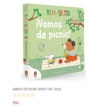
7
VAMOS DE PICNIC (RITA Y SR. OSO)
750