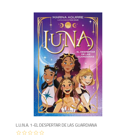
1,2
L.U.N.A. 1-EL DESPERTAR DE LAS GUARDIANA