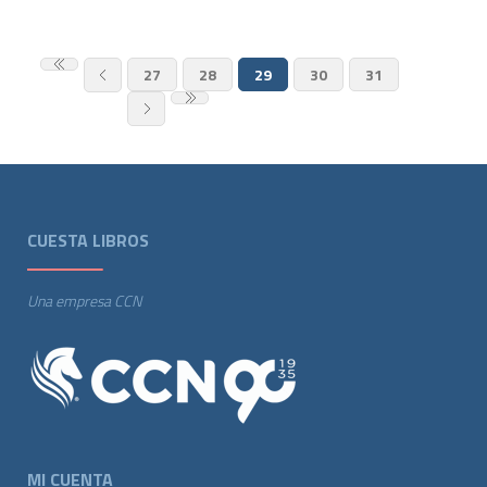
27
28
29
30
31
CUESTA LIBROS
Una empresa CCN
MI CUENTA