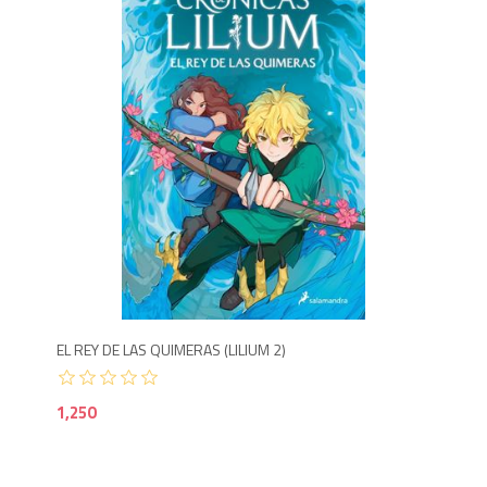
1,2
EL REY DE LAS QUIMERAS (LILIUM 2)
1,250