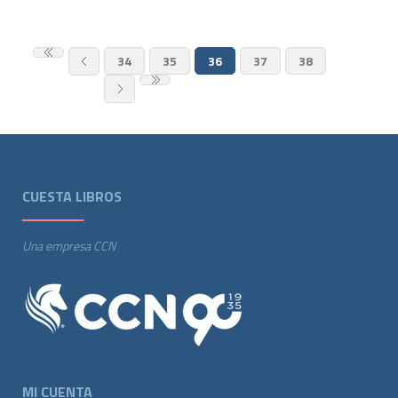
34
35
36
37
38
CUESTA LIBROS
Una empresa CCN
MI CUENTA