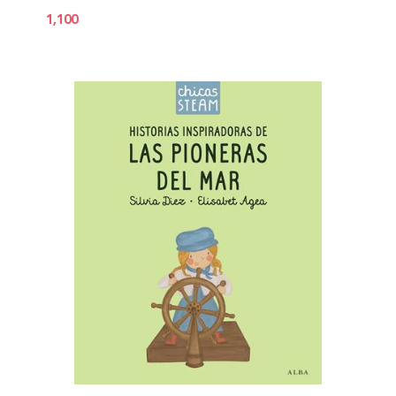
1,100
1,3