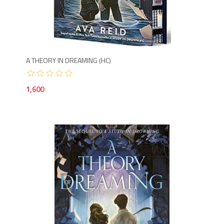
1,6
A THEORY IN DREAMING (HC)
1,600