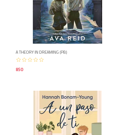
8
A THEORY IN DREAMING (PB)
850