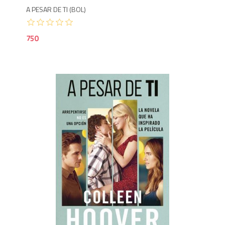
A PESAR DE TI (BOL)
750
9