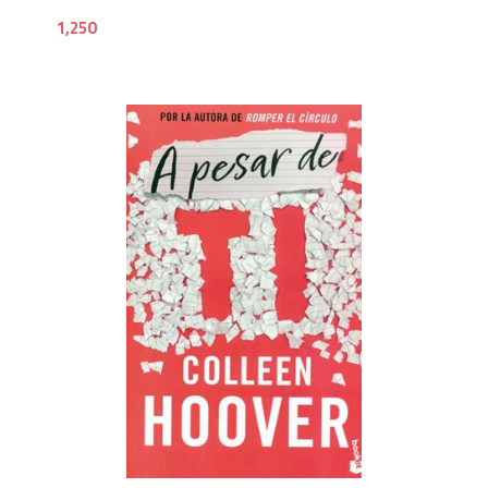
1,250
7