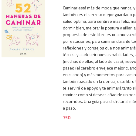
Caminar está más de moda que nunca, y
también es el secreto mejor guardado p
salud óptima, para sentirse más feliz, má
dormir bien, mejorar la postura y afilar l
propuesta de este libro es una nueva rut
por estaciones, para caminar durante tod
750
reflexiones y consejos que nos animará
técnica y a adquirir nuevas habilidades, 
(muchas de ellas, al lado de casa), nu
paseo (el cerebro envejece mejor cuan
en cuando) y más momentos para caminar
también basado en la ciencia, este libro
te servirá de apoyo y te animará tanto s
caminar como si deseas añadirle un poco
recorridos. Una guía para disfrutar al má
a paso.
750