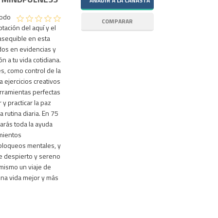
modo
ptación del aquí y el
asequible en esta
dos en evidencias y
 a tu vida cotidiana.
s, como control de la
 ejercicios creativos
erramientas perfectas
r y practicar la paz
a rutina diaria. En 75
arás toda la ayuda
mientos
 bloqueos mentales, y
e despierto y sereno
mismo un viaje de
una vida mejor y más