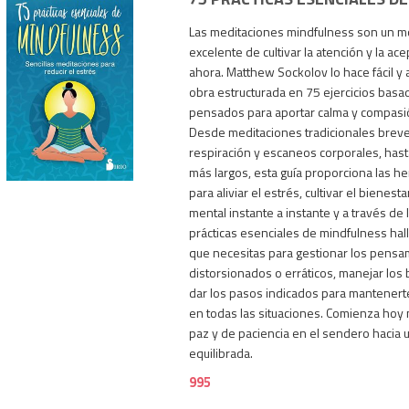
Las meditaciones mindfulness son un 
excelente de cultivar la atención y la ace
ahora. Matthew Sockolov lo hace fácil y 
obra estructurada en 75 ejercicios basa
pensados para aportar calma y compasión
Desde meditaciones tradicionales breve
995
respiración y escaneos corporales, hasta
más largos, esta guía proporciona las h
para aliviar el estrés, cultivar el bienesta
mental instante a instante y a través de l
prácticas esenciales de mindfulness hall
que necesitas para gestionar los pensa
distorsionados o erráticos, manejar los
dar los pasos indicados para mantenert
en todas las situaciones. Comienza hoy 
paz y de paciencia en el sendero hacia 
equilibrada.
995