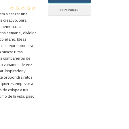
ara alcanzar una
s creativo, para
a memoria. La
ina semanal, dividida
o el año. Ideas,
n a mejorar nuestra
a buscar rutas
evos compañeros de
do variamos de vez
. Inspirador y
 te propondrá retos,
i quieres empezar a
 de chispa a tus
ximo de la vida, paso