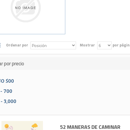
Ordenar por
Mostrar
por págin
ar por precio
JO
500
-
700
-
3,000
52 MANERAS DE CAMINAR