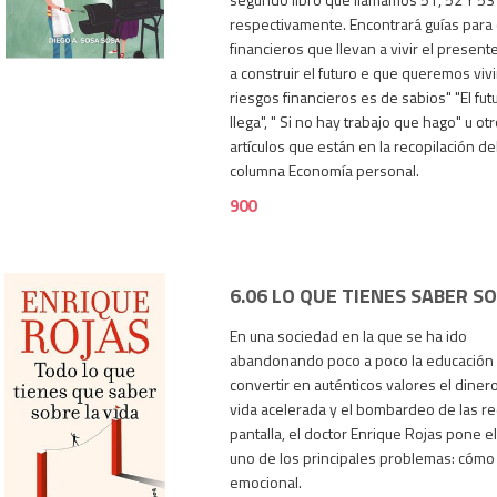
900
respectivamente. Encontrará guías para
financieros que llevan a vivir el present
a construir el futuro e que queremos viv
riesgos financieros es de sabios" "El fut
llega", " Si no hay trabajo que hago" u ot
artículos que están en la recopilación de
columna Economía personal.
900
6.06 LO QUE TIENES SABER SO
En una sociedad en la que se ha ido
abandonando poco a poco la educación 
convertir en auténticos valores el dinero,
vida acelerada y el bombardeo de las red
pantalla, el doctor Enrique Rojas pone e
uno de los principales problemas: cómo l
900
emocional.