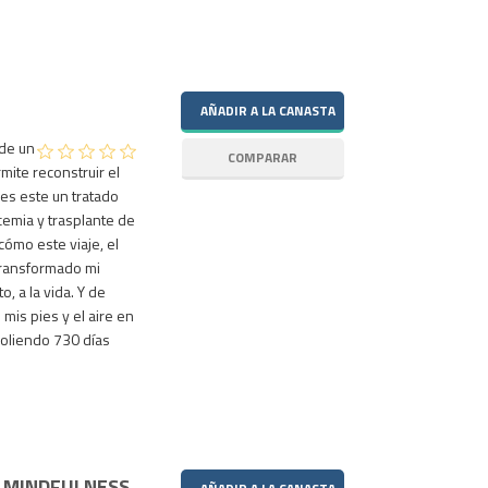
de un
mite reconstruir el
 es este un tratado
emia y trasplante de
cómo este viaje, el
 transformado mi
o, a la vida. Y de
mis pies y el aire en
oliendo 730 días
E MINDFULNESS