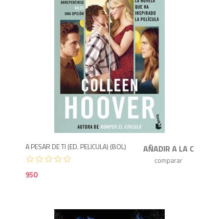
9
A PESAR DE TI (ED. PELICULA) (BOL)
950