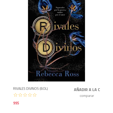
9
RIVALES DIVINOS (BOL)
995