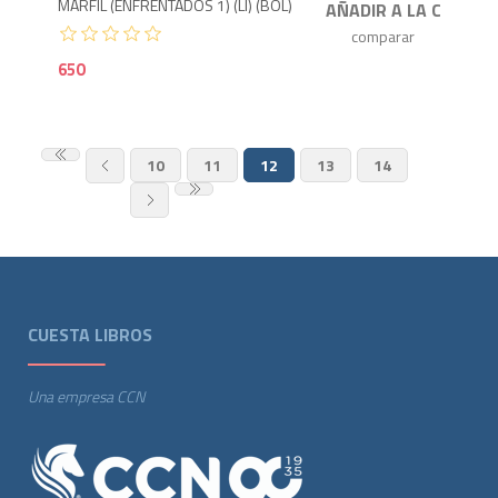
MARFIL (ENFRENTADOS 1) (LI) (BOL)
650
10
11
12
13
14
CUESTA LIBROS
Una empresa CCN