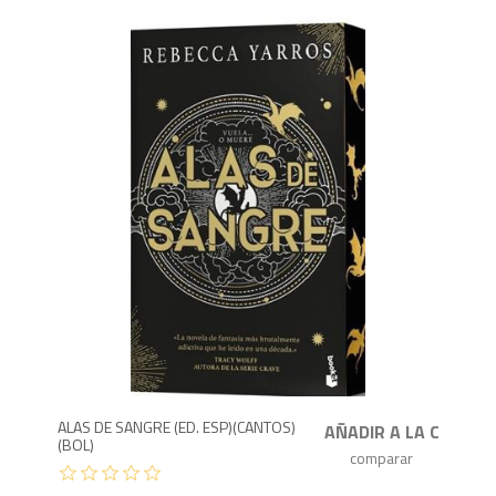
1,3
ALAS DE SANGRE (ED. ESP)(CANTOS)
(BOL)