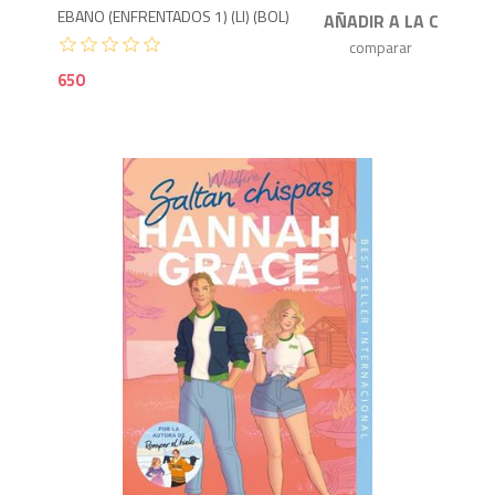
EBANO (ENFRENTADOS 1) (LI) (BOL)
650
8