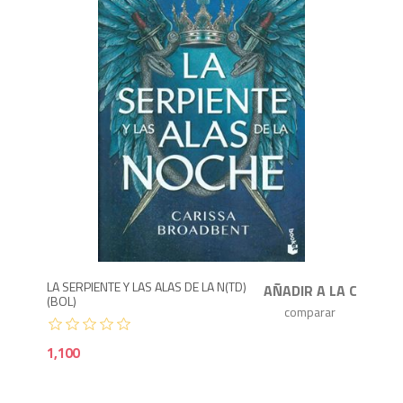
1,1
LA SERPIENTE Y LAS ALAS DE LA N(TD)
(BOL)
1,100