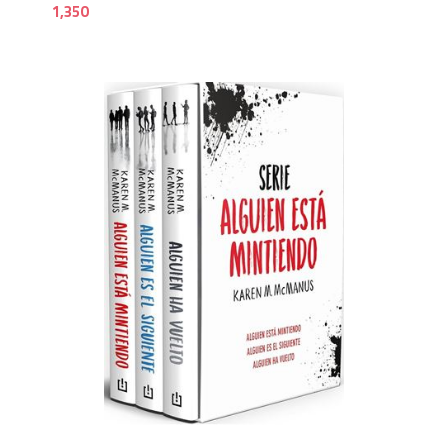
1,350
1,9