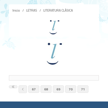
Inicio
/
LETRAS
/
LITERATURA CLÁSICA
67
68
69
70
71