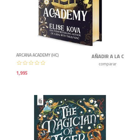
1,9
ARCANA ACADEMY (HC)
1,995