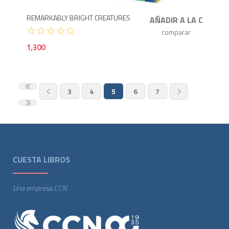
REMARKABLY BRIGHT CREATURES
1,300
3
4
5
6
7
CUESTA LIBROS
Una empresa CCN