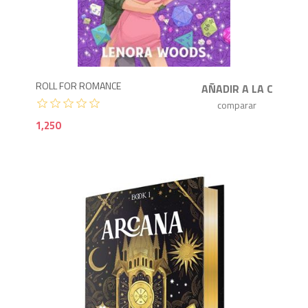
1,2
ROLL FOR ROMANCE
1,250