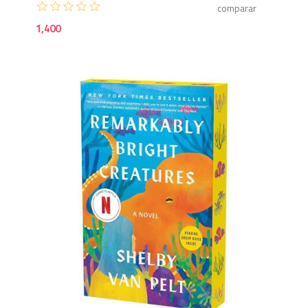
1,400
1,3