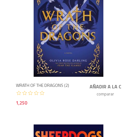
1,2
WRATH OF THE DRAGONS (2)
1,250