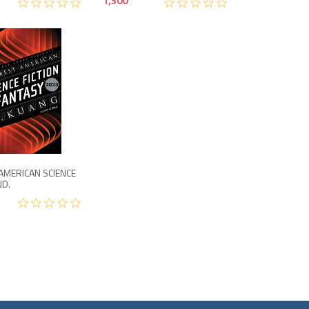
1,300
1,250
AMERICAN SCIENCE
ND.