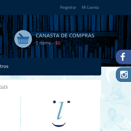
Registrar
Mi Cuenta
CANASTA DE COMPRAS
0
items -
$0
tros
GLES