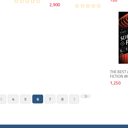
750
2,900
THE BEST 
FICTION A
1,250
4
5
6
7
8