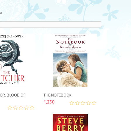
a
1,400
1,250
HER: BLOOD OF
THE NOTEBOOK
)
1,250