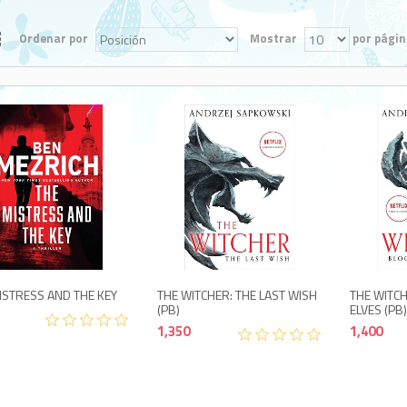
Ordenar por
Mostrar
por págin
1,350
1,350
ISTRESS AND THE KEY
THE WITCHER: THE LAST WISH
THE WITC
(PB)
ELVES (PB
1,350
1,400