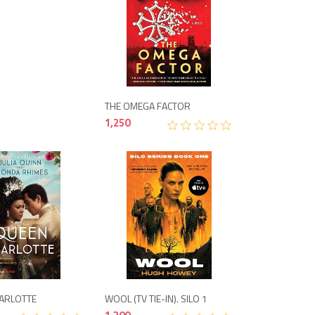
1,250
THE OMEGA FACTOR
1,250
1,300
750
ARLOTTE
WOOL (TV TIE-IN). SILO 1