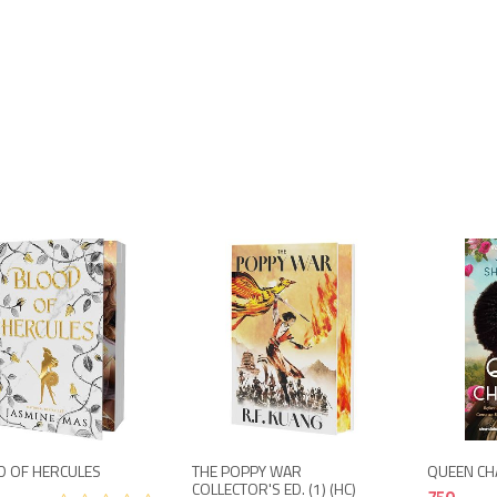
1,300
2,900
 OF HERCULES
THE POPPY WAR
QUEEN CH
COLLECTOR'S ED. (1) (HC)