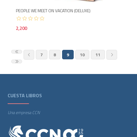
PEOPLE WE MEET ON VACATION (DELUXE)
2,200
7
8
9
10
11
CUESTA LIBROS
Una empresa CCN