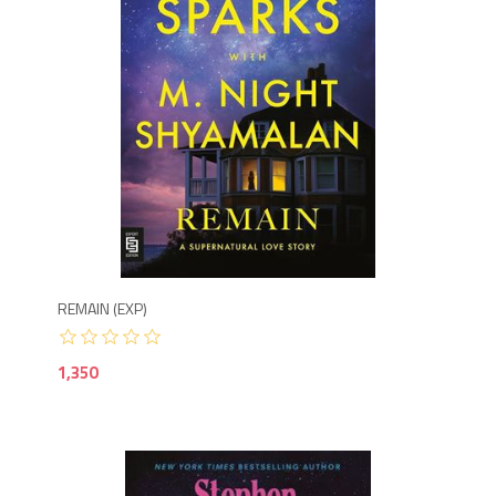
1,3
REMAIN (EXP)
1,350