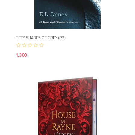
1,3
FIFTY SHADES OF GREY (PB)
1,300