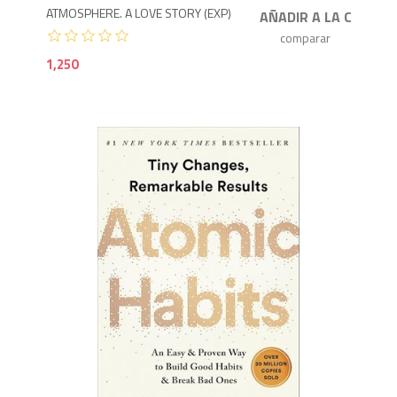
ATMOSPHERE. A LOVE STORY (EXP)
1,250
1,6