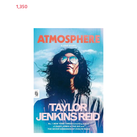
1,350
1,2