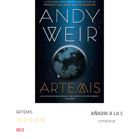
8
ARTEMIS
850