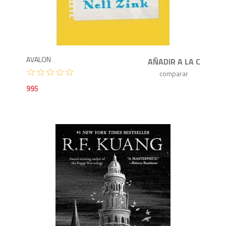
9
AVALON
995