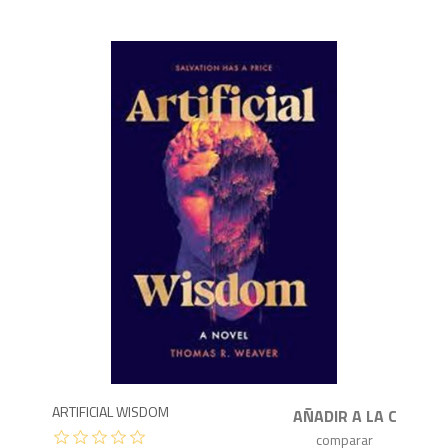
1,3
ARTIFICIAL WISDOM