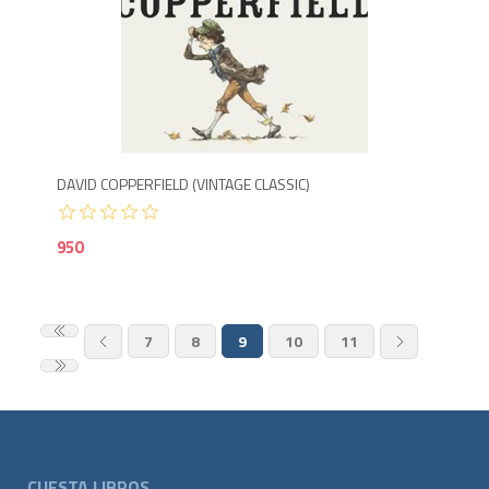
9
DAVID COPPERFIELD (VINTAGE CLASSIC)
950
7
8
9
10
11
CUESTA LIBROS