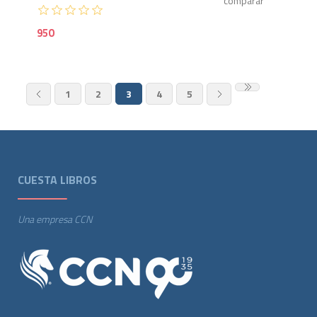
950
1
2
3
4
5
CUESTA LIBROS
Una empresa CCN