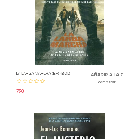
7
LA LARGA MARCHA (BF) (BOL)
750