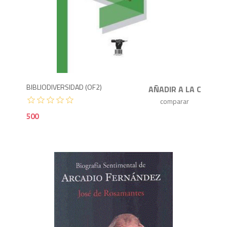
5
BIBLIODIVERSIDAD (OF2)
500