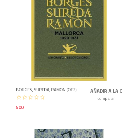
5
BORGES, SUREDA, RAMON (OF2)
500