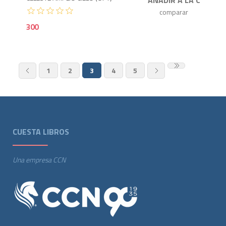
300
1
2
3
4
5
CUESTA LIBROS
Una empresa CCN