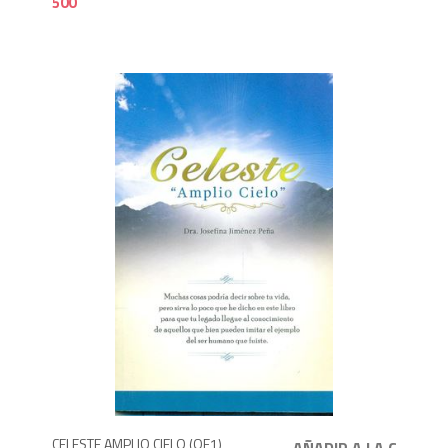
500
3
CELESTE AMPLIO CIELO (OF1)