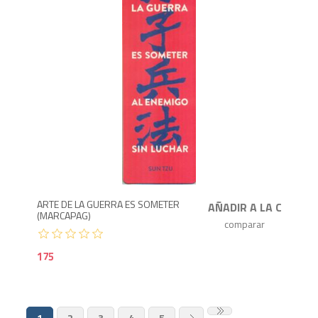
1
ARTE DE LA GUERRA ES SOMETER
(MARCAPAG)
175
1
2
3
4
5