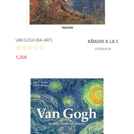
1,2
VAN GOGH (BA-ART)
1,250