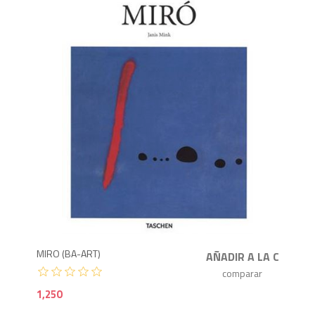
1,2
MIRO (BA-ART)
1,250