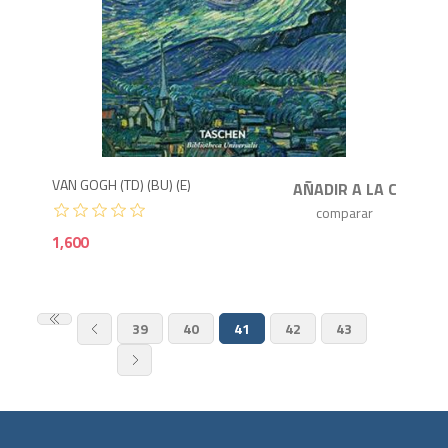
1,6
VAN GOGH (TD) (BU) (E)
1,600
39
40
41
42
43