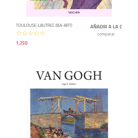
1,2
TOULOUSE-LAUTREC (BA-ART)
1,250