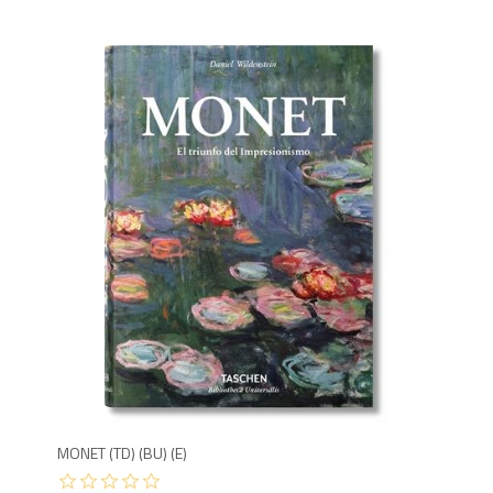
1,6
MONET (TD) (BU) (E)