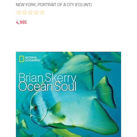
NEW YORK, PORTRAIT OF A CITY (FO) (INT)
4,995
9