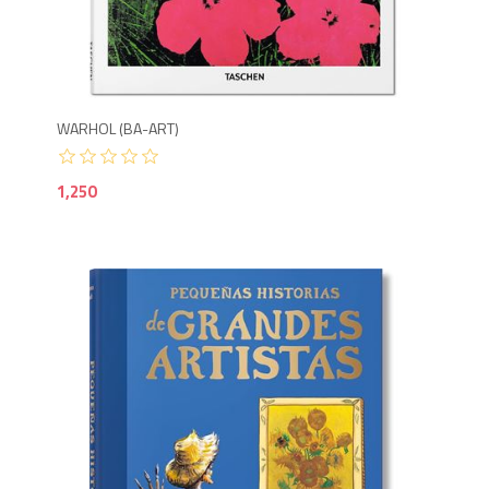
1,2
WARHOL (BA-ART)
1,250