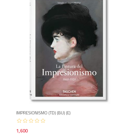
1,6
IMPRESIONISMO (TD) (BU) (E)
1,600