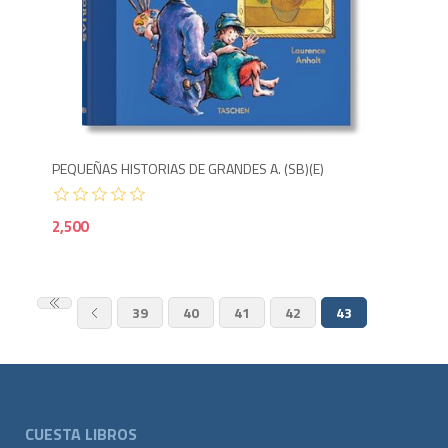
2,5
PEQUEÑAS HISTORIAS DE GRANDES A. (SB)(E)
2,500
39
40
41
42
43
CUESTA LIBROS