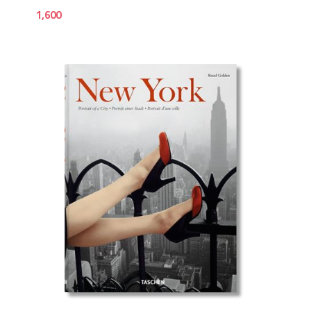
1,600
4,9